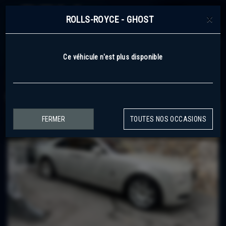
×
ROLLS-ROYCE - GHOST
+377 93 50 22 70
Ce véhicule n'est plus disponible
RETOUR
FERMER
TOUTES NOS OCCASIONS