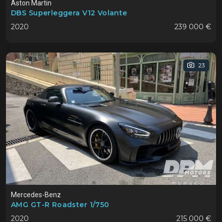
Aston Martin
DBS Superleggera V12 Volante
2020
239 000 €
23
Mercedes-Benz
AMG GT-R Roadster 1/750
2020
215 000 €