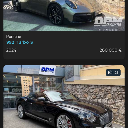
Porsche
992 Turbo S
2024
280 000 €
25