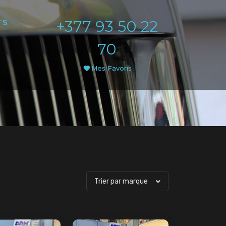
+377 93 50 22
TS
70
Mes Favoris
Trier par marque