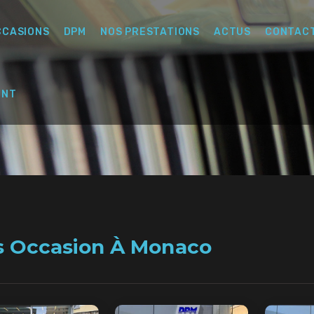
CCASIONS
DPM
NOS PRESTATIONS
ACTUS
CONTAC
ENT
s Occasion À Monaco