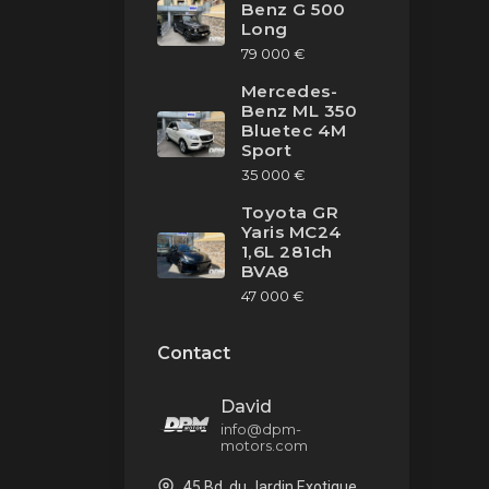
Benz G 500
Long
79 000 €
Mercedes-
Benz ML 350
Bluetec 4M
Sport
35 000 €
Toyota GR
Yaris MC24
1,6L 281ch
BVA8
47 000 €
Contact
David
info@dpm-
motors.com
45 Bd. du Jardin Exotique