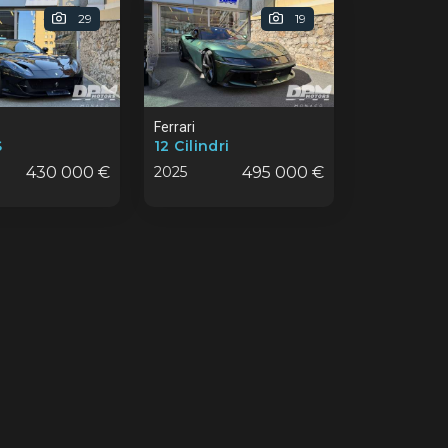
29
19
Ferrari
S
12 Cilindri
430 000 €
2025
495 000 €