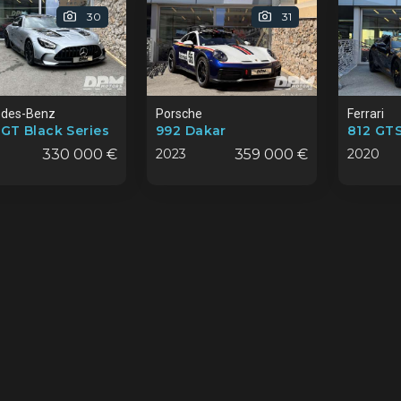
30
31
des-Benz
Porsche
Ferrari
GT Black Series
992 Dakar
812 GT
330 000 €
2023
359 000 €
2020