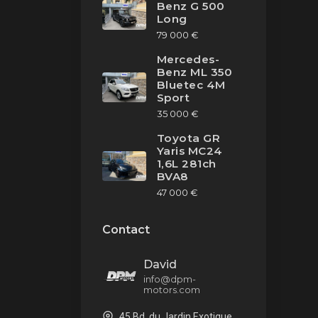
Benz G 500
Long
79 000 €
Mercedes-
Benz ML 350
Bluetec 4M
Sport
35 000 €
Toyota GR
Yaris MC24
1,6L 281ch
BVA8
47 000 €
Contact
David
info@dpm-
motors.com
45 Bd. du Jardin Exotique