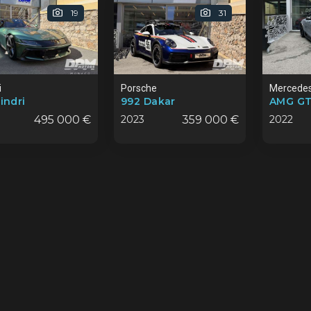
19
31
i
Porsche
Mercede
lindri
992 Dakar
AMG GT 
495 000 €
2023
359 000 €
2022