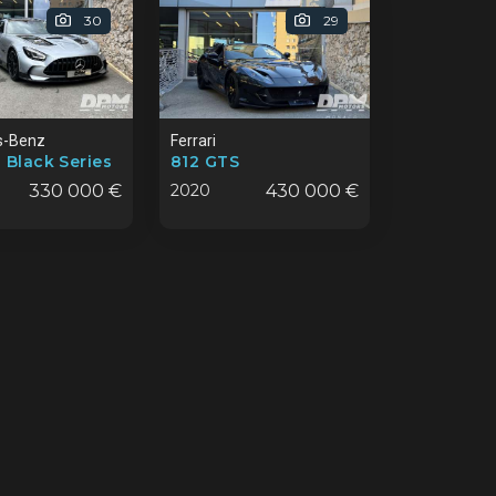
30
29
s-Benz
Ferrari
Black Series
812 GTS
330 000 €
2020
430 000 €