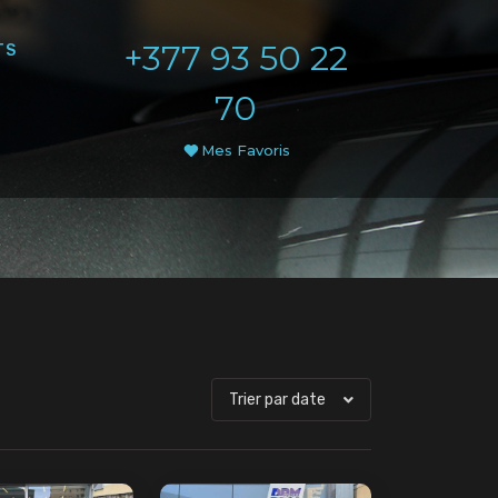
+377 93 50 22
TS
70
Mes Favoris
Trier par date