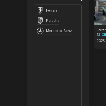
Ferrari
Porsche
Ferrar
Mercedes-Benz
12 Ci
2025