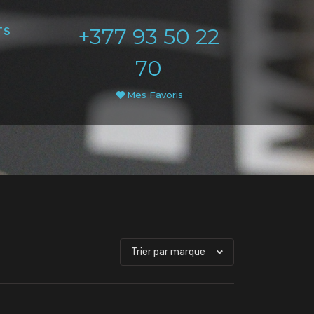
+377 93 50 22
TS
70
Mes Favoris
Trier par marque