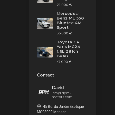
79 000 €
Mercedes-
Benz ML 350
Bluetec 4M
Sport
35 000 €
Toyota GR
Yaris MC24
1,6L 281ch
BVA8
47 000 €
Contact
David
info@dpm-
motors.com
45 Bd. du Jardin Exotique
MC98000 Monaco