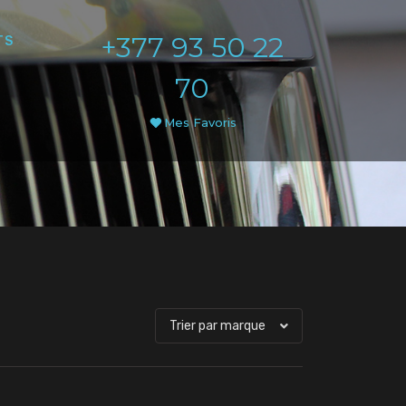
+377 93 50 22
TS
70
Mes Favoris
Trier par marque