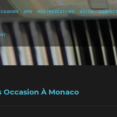
CCASIONS
DPM
NOS PRESTATIONS
ACTUS
CONTAC
ENT
s Occasion À Monaco