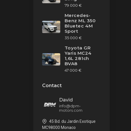
79 000 €
Mercedes-
Benz ML 350
Bluetec 4M
Sport
35 000 €
Toyota GR
Yaris MC24
1,6L 281ch
BVA8
47 000 €
Contact
David
info@dpm-
motors.com
45 Bd. du Jardin Exotique
MC98000 Monaco