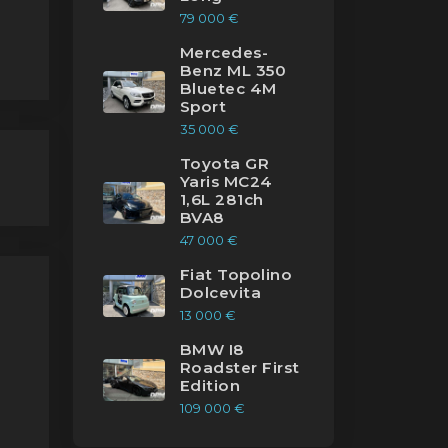
79 000 €
Mercedes-
Benz ML 350
Bluetec 4M
Sport
35 000 €
Toyota GR
Yaris MC24
1,6L 281ch
BVA8
47 000 €
Fiat Topolino
Dolcevita
13 000 €
BMW I8
Roadster First
Edition
109 000 €