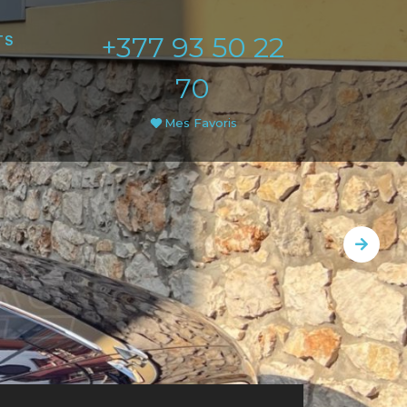
+377 93 50 22
TS
70
Mes Favoris