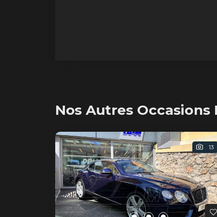
tout en s'inscrivant dans une
démarche de préservation de
l'environnement. Avec la 544
Azure, Bentley écrit un nouveau
chapitre de son histoire, en
conjuguant luxe, performance et
respect de l'environnement.
Nos Autres Occasions 
13