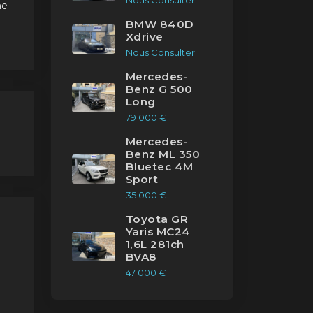
Nous Consulter
ne
BMW 840D
Xdrive
Nous Consulter
Mercedes-
Benz G 500
Long
 a
de
79 000 €
Mercedes-
Benz ML 350
Bluetec 4M
és
Sport
ue
35 000 €
Toyota GR
Yaris MC24
1,6L 281ch
BVA8
47 000 €