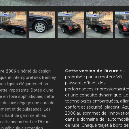
Cette version de l'Azure
est
re 2006
a hérité du design
propulsée par un moteur V8
ique et intemporel des Bentley,
puissant, offrant des
ses lignes élégantes et sa
performances impressionnante
uette imposante. Dotée d'une
et une conduite dynamique. Le
 en toile sophistiquée, cette
technologies embarquées, allia
re de luxe dégage une aura de
confort et sécurité, placent l'Az
nement et de puissance. Les
2006 au sommet de l'innovatio
ions haut de gamme et les
dans le domaine de l'automobil
s artisanaux font de l'Azure
de luxe. Chaque trajet à bord de
un véhicule d'exception,