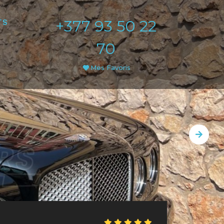
+377 93 50 22
TS
70
Mes Favoris