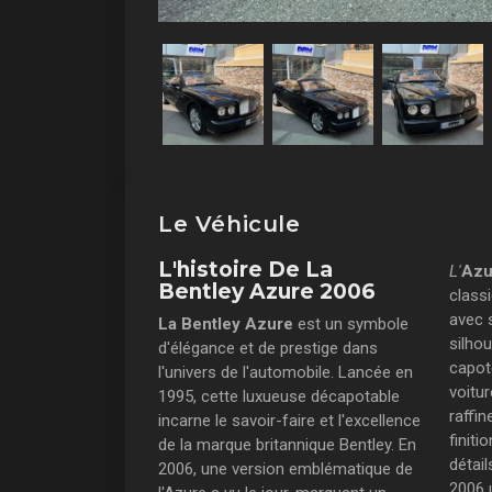
Le Véhicule
L'histoire De La
L'
Azu
Bentley Azure 2006
class
avec 
La Bentley Azure
est un symbole
silho
d'élégance et de prestige dans
capote
l'univers de l'automobile. Lancée en
voitu
1995, cette luxueuse décapotable
raffi
incarne le savoir-faire et l'excellence
finit
de la marque britannique Bentley. En
détail
2006, une version emblématique de
2006 