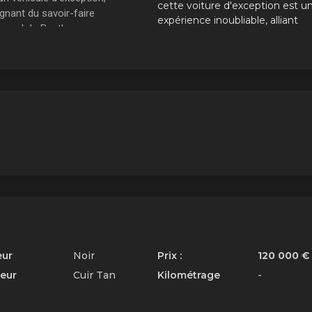
cette voiture d'exception est u
gnant du savoir-faire
expérience inoubliable, alliant
ionnel de Bentley.
puissance, confort et
formances et
sophistication.
hnologie de pointe
L'héritage de la Bentley
Azure
Lancée en 1995
, la Bentley Azure
marqué l'histoire de l'automobile 
luxe, devenant une référence en
matière de prestige et d'élégance.
L'édition de 2006 a consolidé cet
héritage, en offrant aux passionn
d'automobile une expérience uniq
et inégalée. Symbole d'un art de
vivre raffiné, l'Azure 2006 reste un
joy
eur
Noir
Prix :
120 000 €
ieur
Cuir Tan
Kilométrage
-