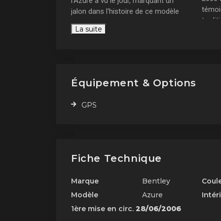
l'Azure a vu le jour, marquant un
témoi
jalon dans l'histoire de ce modèle
tradit
emblématique.
La suite
Per
Un design historique
tec
Équipement & Options
GPS
Fiche Technique
Marque
Bentley
Coul
Modèle
Azure
Intér
1ère mise en circ.
28/06/2006