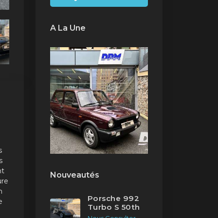
A La Une
s
s
nt
Nouveautés
ure
n
Porsche 992
e
Turbo S 50th