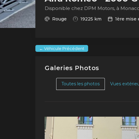
Disponible chez DPM Motors, à Monac
Rouge
19225 km
1ère mise 
← Véhicule Précédent
Galeries Photos
Toutes les photos
Vues extérie