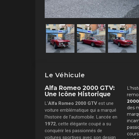
Le Véhicule
Alfa Romeo 2000 GTV:
L'his
Une Icône Historique
remon
2000
L'
Alfa Romeo 2000 GTV
est une
des m
voiture emblématique qui a marqué
marqu
l'histoire de l'automobile. Lancée en
incarn
1972
, cette élégante coupé a su
passi
conquérir les passionnés de
cours
voitures sportives avec son design