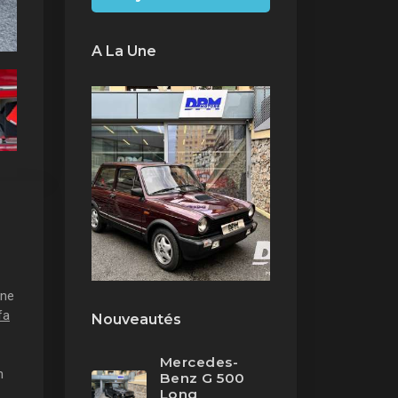
A La Une
une
fa
Nouveautés
Mercedes-
n
Benz G 500
Long