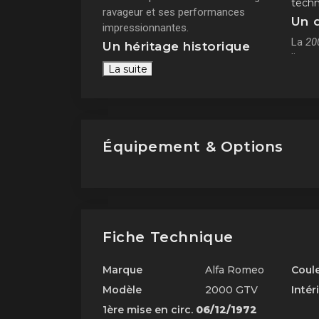
techn
ravageur et ses performances
Un 
impressionnantes.
La
20
Un héritage historique
lignes
La suite
raffin
chef-
Son in
carros
charm
Équipement & Options
aujou
de col
Fiche Technique
Marque
Alfa Romeo
Coul
Modèle
2000 GTV
Intér
1ère mise en circ.
06/12/1972