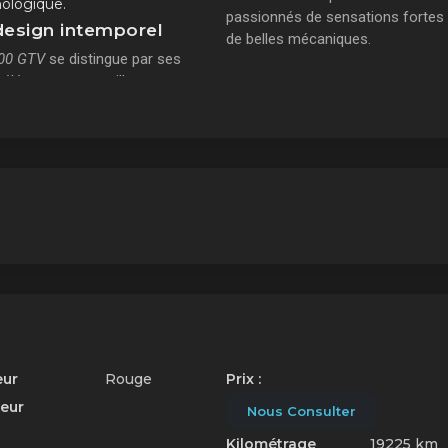
ologique.
passionnés de sensations fortes 
design intemporel
de belles mécaniques.
00 GTV
se distingue par ses
 élégantes et sa silhouette
ée qui en font un véritable
d'œuvre de design automobile.
térieur soigné et sa
serie sportive lui confèrent un
e intemporel qui séduit encore
rd'hui les amateurs de voitures
lection.
eur
Rouge
Prix :
ieur
Nous Consulter
Kilométrage
19225 km