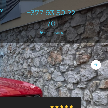
+377 93 50 22
TS
70
Mes Favoris