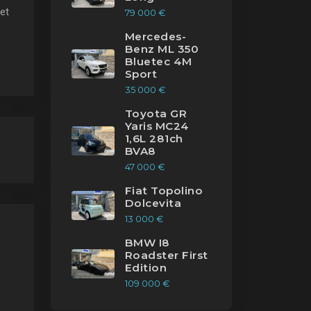
et
79 000 €
Mercedes-
Benz ML 350
Bluetec 4M
Sport
35 000 €
Toyota GR
Yaris MC24
1,6L 281ch
BVA8
47 000 €
Fiat Topolino
Dolcevita
13 000 €
BMW I8
Roadster First
Edition
109 000 €