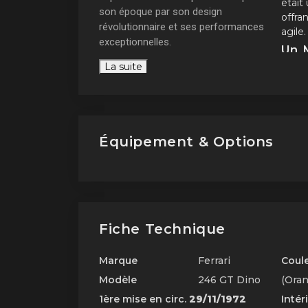
était
son époque par son design
offra
révolutionnaire et ses performances
agile.
exceptionnelles.
Un 
L'Origine Historique de la
La suite
La
Fe
Ferrari Dino
rapid
modèl
circui
allur
Équipement & Options
remar
passi
entier
représ
automo
Fiche Technique
Marque
Ferrari
Coul
Modèle
246 GT Dino
(Oran
1ère mise en circ.
29/11/1972
Intér