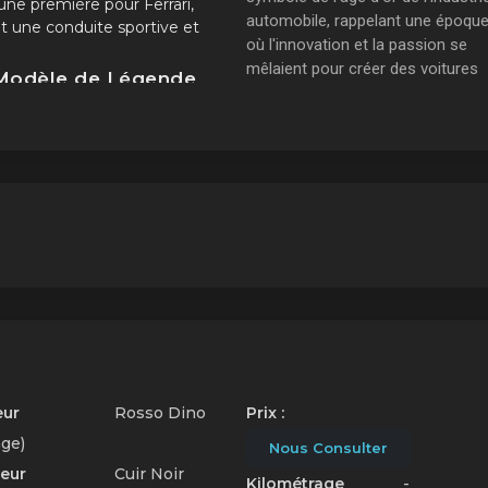
 une première pour Ferrari,
automobile, rappelant une époqu
nt une conduite sportive et
où l'innovation et la passion se
mêlaient pour créer des voitures
Modèle de Légende
d'exception.
rrari 246 GT Dino
s'est
ement imposée comme un
e de légende, tant sur les
ts que sur les routes. Son
e élégante et ses performances
quables ont conquis les
onnés d'automobile du monde
. En 1972, cette voiture
entait l'apogée de l'ingénierie
bile de Ferrari.
eur
Rosso Dino
Prix :
ge)
Nous Consulter
ieur
Cuir Noir
Kilométrage
-