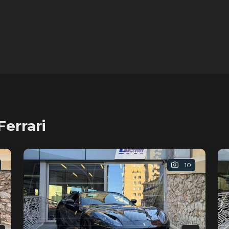
errari
10