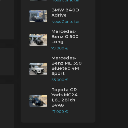
Nous Consulter
e
BMW 840D
Xdrive
Nous Consulter
Mercedes-
Benz G 500
Long
79 000 €
Mercedes-
Benz ML 350
Bluetec 4M
Sport
35 000 €
Toyota GR
Yaris MC24
1,6L 281ch
BVA8
47 000 €