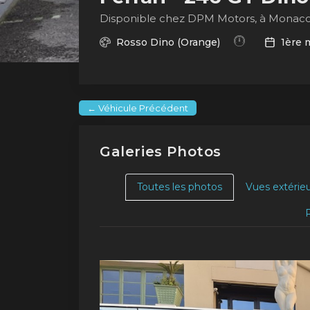
Disponible chez DPM Motors, à Monac
Rosso Dino (Orange)
1ère 
← Véhicule Précédent
Galeries Photos
Toutes les photos
Vues extérie