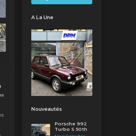
A La Une
é
no
Nouveautés
es.
Porsche 992
Turbo S 50th
e