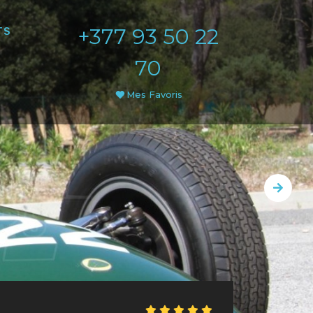
+377 93 50 22
TS
70
Mes Favoris