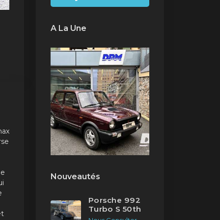
A La Une
max
rse
de
Nouveautés
ui
e
Porsche 992
Turbo S 50th
et