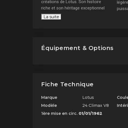
créations de Lotus. Son histoire
légère
riche et son héritage exceptionnel
puiss
en font un modèle de référence
Lotus
La suite
dans le monde de la course
compé
automobile.
Pal
Équipement & Options
Fiche Technique
Marque
Lotus
Coul
Modèle
24 Climax V8
Intér
1ère mise en circ.
01/01/1962