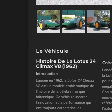
Le Véhicule
Histoire De La Lotus 24
Créa
Climax V8 (1962)
Lancé
Introduction
:
la Lo
Lancée en 1962, la
Lotus 24 Climax
pour 
V8
est un modèle emblématique de
inégal
l'histoire de la célèbre marque
Son m
britannique. Ce véhicule incarne
innov
l'innovation et la performance qui
référe
ont toujours caractérisé les
l'aut