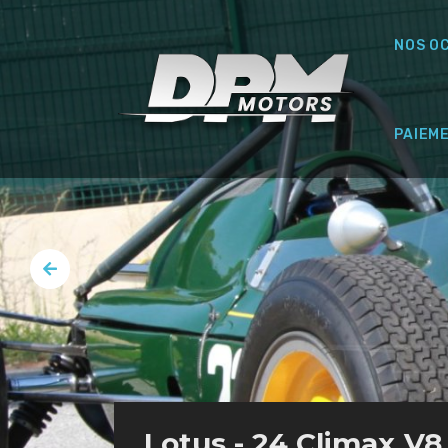
NOS O
PAIEM
Lotus - 24 Climax V8