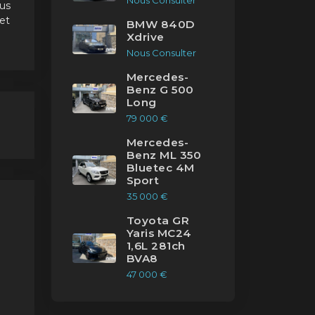
Nous Consulter
tus
et
BMW 840D
Xdrive
Nous Consulter
Mercedes-
8
Benz G 500
Long
a
79 000 €
Mercedes-
ce
Benz ML 350
Bluetec 4M
Sport
a
35 000 €
s
Toyota GR
Yaris MC24
de
1,6L 281ch
BVA8
47 000 €