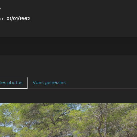
o
n :
01/01/1962
 les photos
Vues générales