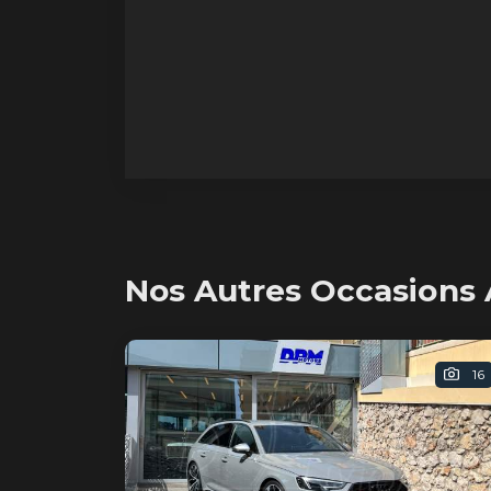
L'histoire de la RS3
est une
évolution constante vers
l'excellence. Chaque nouvelle
génération repousse les limites de
la performance et de l'innovation,
offrant aux passionnés
d'automobile un vé
Nos Autres Occasions 
16