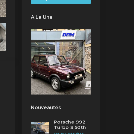
A La Une
Nouveautés
Porsche 992
Turbo S 50th