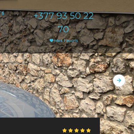
+377 93 50 22
TS
70
Mes Favoris