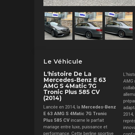
Le Véhicule
L'histoire De La
L'hist
Mercedes-Benz E 63
AMG
AMG S 4Matic 7G
colla
Tronic Plus 585 CV
allem
(2014)
prépa
Lancée en 2014, la
Mercedes-Benz
adapt
E 63 AMG S 4Matic 7G Tronic
2014,
Plus 585 CV
incarne le parfait
repré
mariage entre luxe, puissance et
innov
performance. Cette berline sportive
confo