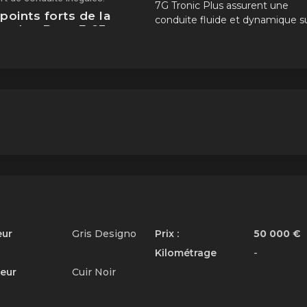
7G Tronic Plus assurent une
points forts de la
conduite fluide et dynamique s
cedes-Benz E 63
toutes les surfaces.
 2014
Le leg de la Mercedes-
Benz E 63 AMG S 4Mati
L'héritage
historique
de la
Mercedes-Benz E 63 AMG S 4Mat
7G Tronic Plus 585 CV
de 2014 s
perpétue dans la lignée des modè
emblématiques de la marque,
symbolisant l'excellence et
l'innovation qui ont forgé sa ré
eur
Gris Designo
Prix :
50 000 €
Kilométrage
-
ieur
Cuir Noir