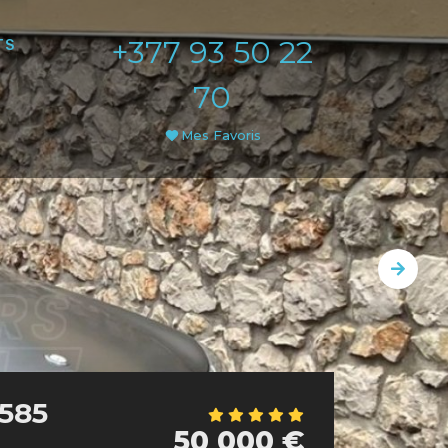
+377 93 50 22
TS
70
Mes Favoris
 585
50 000 €