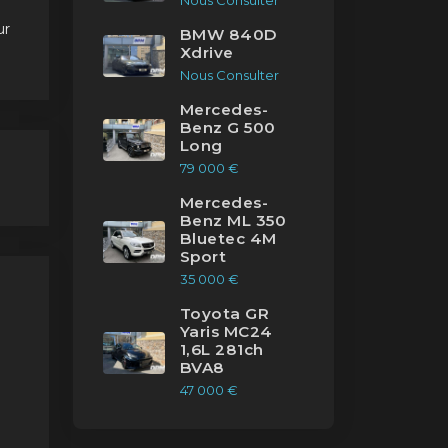
Nous Consulter
ur
BMW 840D
Xdrive
Nous Consulter
c
Mercedes-
Benz G 500
Long
ic
e
79 000 €
les
Mercedes-
Benz ML 350
Bluetec 4M
Sport
35 000 €
Toyota GR
Yaris MC24
1,6L 281ch
BVA8
47 000 €