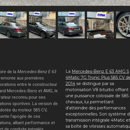
La
Mercedes-Benz E 63 AMG S
oire de la
Mercedes-Benz E 63
4Matic 7G Tronic Plus 585 CV d
remonte aux premières
2014
se distingue par sa
borations entre le constructeur
motorisation V8 biturbo offrant
and Mercedes-Benz et AMG, le
une puissance colossale de 585
rateur reconnu pour ses
chevaux, lui permettant
ations sportives. La version de
d'atteindre des performances
 dotée du moteur 585 CV,
exceptionnelles. Son système 
sente l'apogée de ces
transmission intégrale 4Matic e
ations, alliant performance et
sa boîte de vitesses automatiq
rt de conduite inégalés.