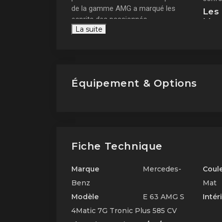
de la gamme AMG a marqué les
Les 
esprits des passionnés
Mer
La suite
d'automobiles de par son design
AMG
élégant et ses caractéristiques
techniques impressionnantes.
L'origine historique de la
Mercedes-Benz E 63
Équipement & Options
AMG
Fiche Technique
Marque
Mercedes-
Coul
Benz
Mat
Modèle
E 63 AMG S
Intér
4Matic 7G Tronic Plus 585 CV