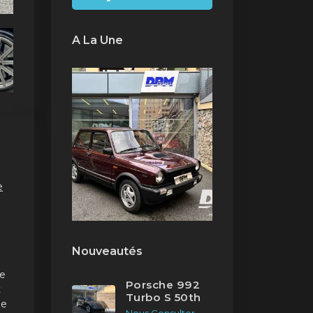
A La Une
e
Nouveautés
de
Porsche 992
t
Turbo S 50th
ue