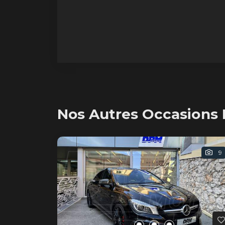
En résumé, l'histoire de la
Mercedes-Benz G 63 AMG est un
témoignage de l'excellence et de
l'innovation continue de
Mercedes-Benz dans le domaine
de l'automobile de luxe. Avec son
héritage historique
impressionnant et son évolution
constante, le G 63
Nos Autres Occasions
9