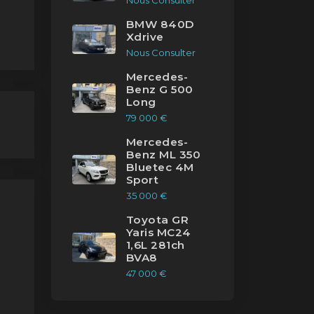
Nous Consulter
BMW 840D
Xdrive
Nous Consulter
Mercedes-
Benz G 500
Long
79 000 €
Mercedes-
Benz ML 350
Bluetec 4M
Sport
35 000 €
Toyota GR
Yaris MC24
1,6L 281ch
BVA8
47 000 €