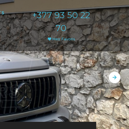
+377 93 50 22
TS
70
Mes Favoris