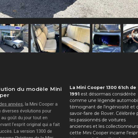
La Mini Cooper 1300 61ch de
lution du modèle Mini
1991
est désormais considérée
per
comme une légende automobil
l des années
, la Mini Cooper a
témoignant de l'ingéniosité et 
 diverses évolutions pour
savoir-faire de Rover. Célébrée 
 au goût du jour tout en
les passionnés de voitures
vant l'esprit original qui a fait
anciennes et les collectionneurs
uccès. La version 1300 de
cette Mini Cooper incarne l'espr
ncarne l'héritage de la Mini