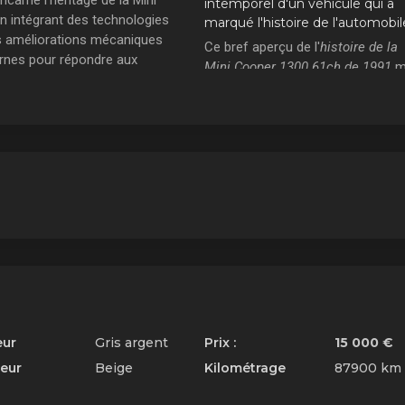
intemporel d'un véhicule qui a
en intégrant des technologies
marqué l'histoire de l'automobil
s améliorations mécaniques
Ce bref aperçu de l'
histoire de la
nes pour répondre aux
Mini Cooper 1300 61ch de 1991
m
nces de son époque.
en lumière le charme et l'authenti
ende automobile
eur
Gris argent
Prix :
15 000 €
ieur
Beige
Kilométrage
87900 km