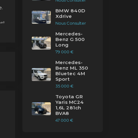
Nous Consulter
e.
BMW 840D
Xdrive
et
Nous Consulter
c
Mercedes-
Benz G 500
Long
79 000 €
Mercedes-
Benz ML 350
Bluetec 4M
Sport
35 000 €
Toyota GR
Yaris MC24
1,6L 281ch
BVA8
47 000 €