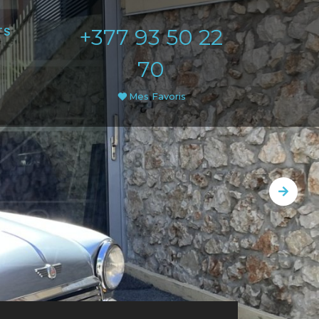
+377 93 50 22
TS
70
Mes Favoris