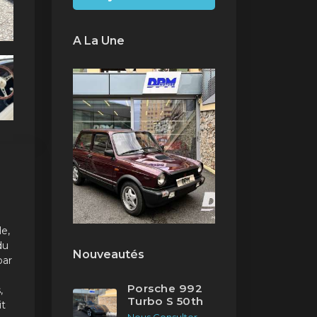
A La Une
e,
du
Nouveautés
par
Porsche 992
,
Turbo S 50th
it