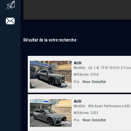
Résultat de la votre recherche :
AUDI
Modèle : Q2 1,4L TFSI 150 CH S Tron
Millésime :2018
Prix :
Nous Consulter
AUDI
Modèle : RS6 Avant Performance 630
Millésime :2025
Prix :
Nous Consulter