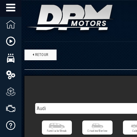
RETOUR
Familiale/Break
Citadine/Berline
Cab