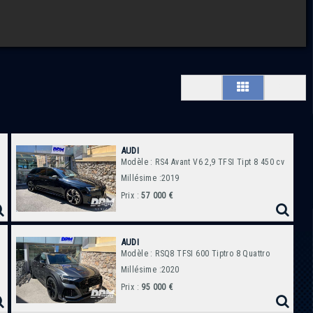
AUDI
Modèle : RS4 Avant V6 2,9 TFSI Tipt 8 450 cv
Millésime :2019
Prix :
57 000 €
AUDI
Modèle : RSQ8 TFSI 600 Tiptro 8 Quattro
Millésime :2020
Prix :
95 000 €