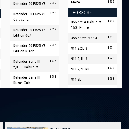
1965
Moke
2022
Defender 90 P525 V8
PORSCHE
2023
Defender 90 P525 V8
Carpathian
1953
356 pre A Cabriolet
1500 Reuter
2022
Defender 90 P525 V8
Edition 007
1956
356 Speedster A
2024
Defender 90 P525 V8
1971
911 2,2L S
Edition Black
1972
911 2,4L S
1975
Defender Serie III
2,3L D Cabriolet
1973
911 2,7L RS
1981
Defender Série III
1968
911 2L
Diesel Cab
1984
944 Rothmans 96/100
2022
Range Rover P530
SWB Autobiography
2017
991 C4S Cab
2022
Range Rover P530
2016
991 GT3 RS 500 Mk1
SWB Autobiography
2015
991 Turbo S PDK 560
2011
Range Rover Sport