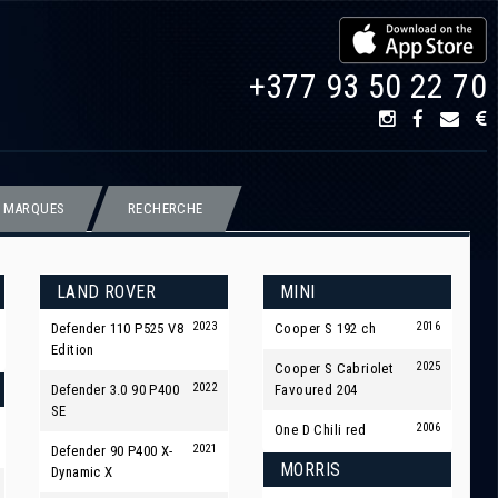
+377 93 50 22 70
 MARQUES
RECHERCHE
LAND ROVER
MINI
2023
2016
Defender 110 P525 V8
Cooper S 192 ch
Edition
2025
Cooper S Cabriolet
2022
Defender 3.0 90 P400
Favoured 204
SE
2006
One D Chili red
2021
Defender 90 P400 X-
MORRIS
Dynamic X