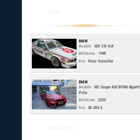
BMW
BMW
Modèle :
635 CSI GrA
Millésime :
1985
Prix :
Nous Consulter
BMW
Modèle :
M2 Coupe 460 BVM6 Mperf
Piste
Millésime :
2023
Prix :
85 000 €
BMW MOTO