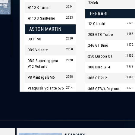
720ch
2024
A110 R Turini
FERRARI
2023
A110 S SanRemo
2025
12 Cilindri
ASTON MARTIN
1983
208 GTB Turbo
2020
DB11 V8
1972
246 GT Dino
2010
DB9 Volante
1955
250 Europa GT
2020
DBS Superleggera
V12 Volante
1979
308 Dino GT4
2008
V8 Vantage BM6
1968
365 GT 2+2
2014
Vanquish Volante 576
1970
365 GTB/4 Daytona
cv Touchtronic II
2001
456 GTM
AUDI
2011
458 Italia F1
2018
Q2 1,4L TFSI 150 CH
S Tronic
1998
550 Maranello
2018
RS4 Avant V6 2,9
2007
599 GTB Fiorano F1