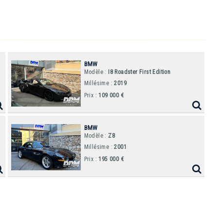
BMW
Modèle :
I8 Roadster First Edition
Millésime :
2019
Prix :
109 000 €
BMW
Modèle :
Z8
Millésime :
2001
Prix :
195 000 €