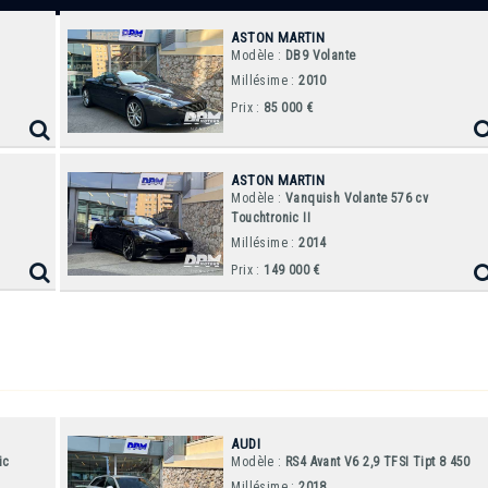
BENTLEY
350
ASTON MARTIN
2006
GORDINI
Azure
Modèle :
DB9 Volante
Millésime :
2010
1952
T16 6 Cylindres
2014
Continental GT
Mulliner
Prix :
85 000 €
JAGUAR
2022
Continental GTC
1952
XK 120
Speed
ASTON MARTIN
LAMBORGHINI
Modèle :
Vanquish Volante 576 cv
BMW
Touchtronic II
1989
Countach 25°
1985
635 CSI GrA
Millésime :
2014
Prix :
149 000 €
1967
Miura P400
2018
840D Xdrive
1969
Miura P400 S Moteur
2019
I8 Roadster First
Edition
LANCIA
2023
M2 Coupe 460 BVM6
1955
B20 Aurelia GT 2500
Mperformance Piste
1958
B24 Aurelia Cabriolet
2022
X6 M Competition
AUDI
625
ic
Modèle :
RS4 Avant V6 2,9 TFSI Tipt 8 450
1974
Stratos HF Stradale
Millésime :
2018