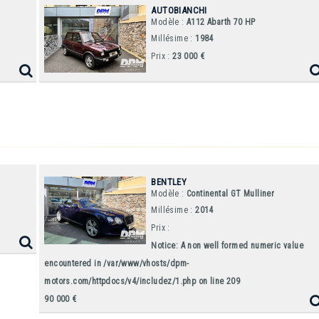
AUTOBIANCHI
Modèle :
A112 Abarth 70 HP
Millésime :
1984
Prix :
23 000 €
BENTLEY
Modèle :
Continental GT Mulliner
Millésime :
2014
Prix :
Notice
: A non well formed numeric value
encountered in
/var/www/vhosts/dpm-
motors.com/httpdocs/v4/includez/1.php
on line
209
90 000 €