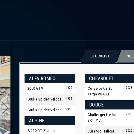
STOCKLIST
NOS
ALFA ROMEO
CHEVROLET
1972
2023
2000 GTV
Corvette C8 3LT
Targa V8 6.2L
1964
Giulia Spider Veloce
DODGE
1965
Giulia Spider Veloce
2020
Challenger Hellcat
ALPINE
SRT 717
A 290 GT Premium
2022
Durango Hellcat