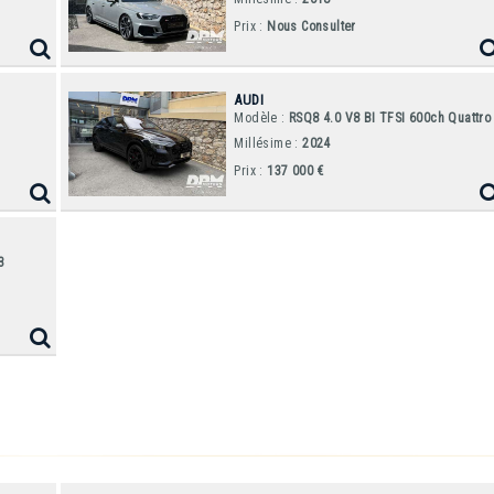
2001
Z8
Prix :
Nous Consulter
BMW MOTO
2023
R nine T
AUDI
Modèle :
RSQ8 4.0 V8 BI TFSI 600ch Quattro
CHEVROLET
Millésime :
2024
1961
Corvette C1
Prix :
137 000 €
3