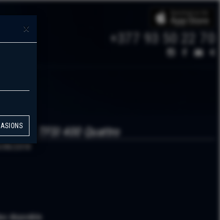
×
+377 93 50 22 70
 :
CASIONS
ck 2,5L TFSI 400 Quattro
/08/2018
lus disponible