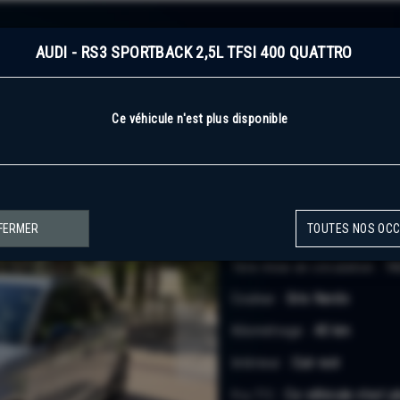
AUDI - RS3 SPORTBACK 2,5L TFSI 400 QUATTRO
Ce véhicule n'est plus disponible
Occasion disponible à Monaco
FERMER
TOUTES NOS OC
Audi -
RS3 Sportba
1ère mise en circulation :
14
Couleur :
Gris Nardo
Kilométrage :
40 km
Intérieur :
Cuir noir
Ce véhicule n'est p
Prix TTC :