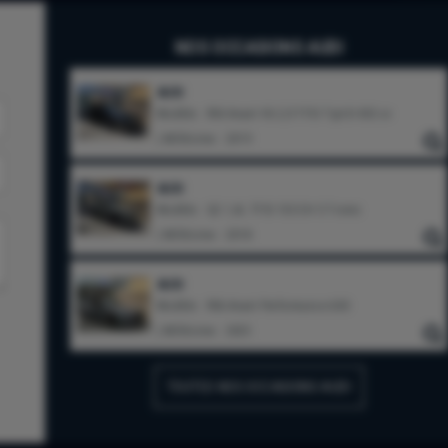
NOS OCCASIONS AUDI
AUDI
Modèle : RS4 Avant V6 2,9 TFSI Tipt 8 450 cv
| Millésime : 2019
AUDI
Modèle : Q2 1,4L TFSI 150 CH S Tronic
| Millésime : 2018
AUDI
Modèle : RS6 Avant Performance 630
| Millésime : 2025
TOUTES NOS OCCASIONS AUDI